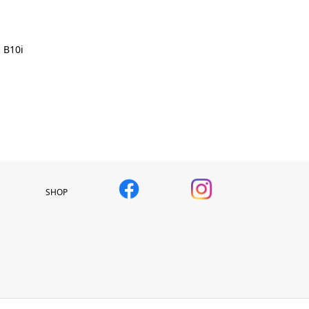
B10i
SHOP