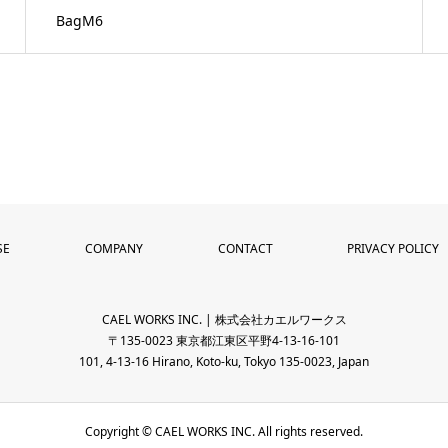
BagM6
SE
COMPANY
CONTACT
PRIVACY POLICY
CAEL WORKS INC. | 株式会社カエルワークス
〒135-0023 東京都江東区平野4-13-16-101
101, 4-13-16 Hirano, Koto-ku, Tokyo 135-0023, Japan
Copyright © CAEL WORKS INC. All rights reserved.