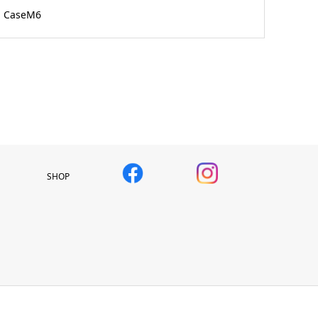
CaseM6
SHOP