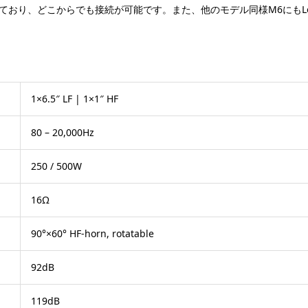
れており、どこからでも接続が可能です。また、他のモデル同様M6にもLef
1×6.5″ LF | 1×1″ HF
80 – 20,000Hz
250 / 500W
16Ω
90°×60° HF-horn, rotatable
92dB
119dB