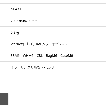
NL4 1±
200×360×200mm
5.8kg
Warnex仕上げ、RALカラーオプション
SBM6、WHM6、CBL、BagM6、CaseM6
ミラーリング可能なL/Rモデル
ド