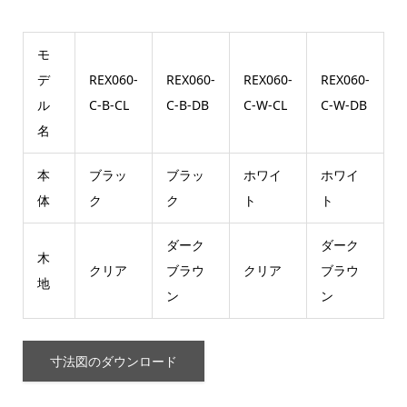
モ
デ
REX060-
REX060-
REX060-
REX060-
ル
C-B-CL
C-B-DB
C-W-CL
C-W-DB
名
本
ブラッ
ブラッ
ホワイ
ホワイ
体
ク
ク
ト
ト
ダーク
ダーク
木
クリア
ブラウ
クリア
ブラウ
地
ン
ン
寸法図のダウンロード