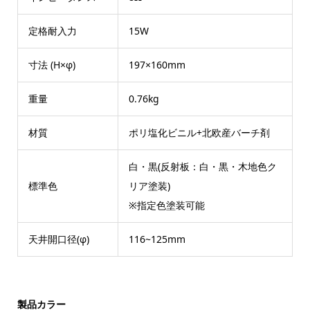
定格耐入力
15W
寸法 (H×φ)
197×160mm
重量
0.76kg
材質
ポリ塩化ビニル+北欧産バーチ剤
白・黒(反射板：白・黒・木地色ク
標準色
リア塗装)
※指定色塗装可能
天井開口径(φ)
116~125mm
製品カラー