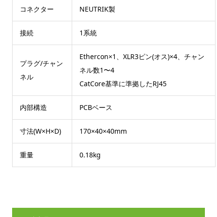
コネクター
NEUTRIK製
接続
1系統
Ethercon×1、XLR3ピン(オス)×4、チャン
プラグ/チャン
ネル数1〜4
ネル
CatCore基準に準拠したRJ45
内部構造
PCBベース
寸法(W×H×D)
170×40×40mm
重量
0.18kg