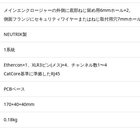
メインエンクロージャーの外側に底部ねじ留め用6mmホール×2。
側面フランジにセキュリティワイヤーまたはねじ取付用穴7mmホール
NEUTRIK製
1系統
Ethercon×1、XLR3ピン(メス)×4、チャンネル数1〜4
CatCore基準に準拠したRJ45
PCBベース
170×40×40mm
0.18kg