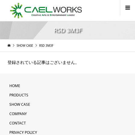
RSD 3M3F
SHOW CASE
RSD 3M3F
登録されている記事はございません。
HOME
PRODUCTS
SHOW CASE
COMPANY
CONTACT
PRIVACY POLICY