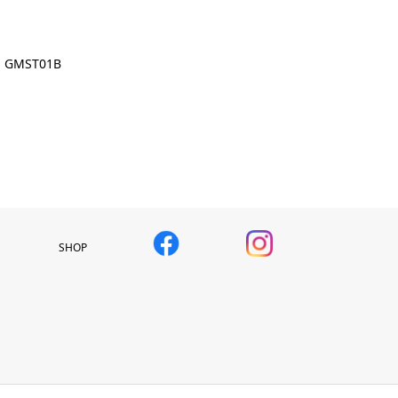
GMST01B
SHOP