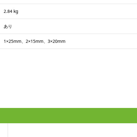
2.84 kg
あり
1×25mm、2×15mm、3×20mm