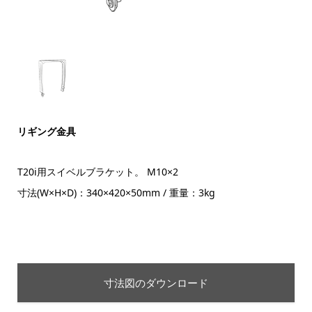
リギング金具
T20i用スイベルブラケット。 M10×2
寸法(W×H×D)：340×420×50mm / 重量：3kg
寸法図のダウンロード