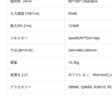
指向性（H×V）
90°×60° rotatable
入力感度 (1W/1m)
95dB
最大SPL (1m)
124dB
コネクター
speakON™(SO-top)
寸法 (W×H×D)
240×440×240mm
重量
10.3kg
表面仕上げ
ポリウレタン、Warnex仕
アクセサリー
SBM8i, QBM8i, RSM10, R