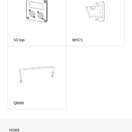
SO top
WHC5
QBM8
HOME