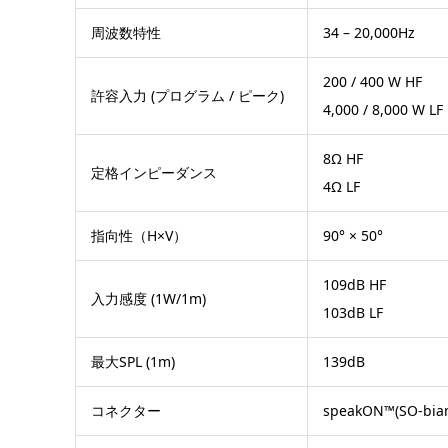
周波数特性
34 – 20,000Hz
200 / 400 W HF
許容入力 (プログラム / ピーク)
4,000 / 8,000 W LF
8Ω HF
定格インピーダンス
4Ω LF
指向性（H×V）
90° × 50°
109dB HF
入力感度 (1W/1m)
103dB LF
最大SPL (1m)
139dB
コネクター
speakON™(SO-bi