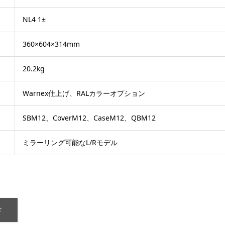
NL4 1±
360×604×314mm
20.2kg
Warnex仕上げ、RALカラーオプション
SBM12、CoverM12、CaseM12、QBM12
ミラーリング可能なL/Rモデル
ド