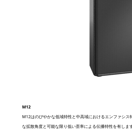
M12
M12はのびやかな低域特性と中高域におけるエンファシ
な拡散角度と可能な限り低い歪率による伝播特性を有しま