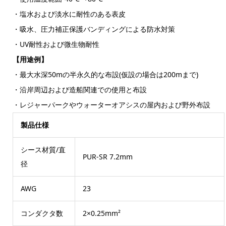
・塩水および淡水に耐性のある表皮
・吸水、圧力補正保護バンディングによる防水対策
・UV耐性および微生物耐性
【用途例】
・最大水深50mの半永久的な布設(仮設の場合は200mまで)
・沿岸周辺および造船関連での使用と布設
・レジャーパークやウォーターオアシスの屋内および野外布設
製品仕様
シース材質/直
PUR-SR 7.2mm
径
AWG
23
コンダクタ数
2×0.25mm²