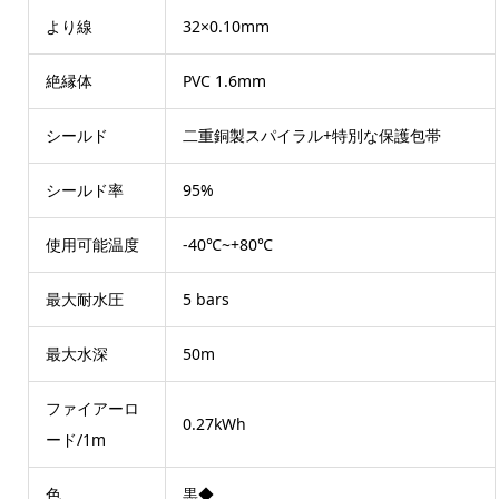
より線
32×0.10mm
絶縁体
PVC 1.6mm
シールド
二重銅製スパイラル+特別な保護包帯
シールド率
95%
使用可能温度
-40℃~+80℃
最大耐水圧
5 bars
最大水深
50m
ファイアーロ
0.27kWh
ード/1m
色
黒◆