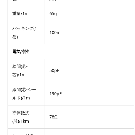
重量/1m
65g
パッキング(1
100m
巻)
電気特性
線間(芯-
50pF
芯)/1m
線間(芯-シー
190pF
ルド)/1m
導体抵抗
78Ω
(芯)/1km