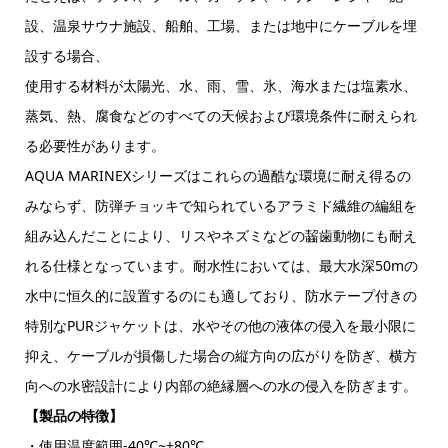
設、温泉サウナ施設、船舶、工場、または地中にケーブルを埋
設する場合、
使用する材料が太陽光、水、雨、雪、氷、海水または塩素水、
蒸気、熱、腐食などのすべての天候および環境条件に耐えられ
る必要性があります。
AQUA MARINEXシリーズはこれらの過酷な環境に耐え得るの
みならず、防弾チョッキで知られているアラミド繊維の編組を
組み込んだことにより、リスやネズミなどの齧歯動物にも耐え
れる仕様となっています。耐水性においては、最大水深50mの
水中に恒久的に設置するのにも適しており、防水テープ付きの
特別なPURジャケットは、水やその他の液体の侵入を最小限に
抑え、ケーブルが損傷した場合の縦方向の広がりを防ぎ、横方
向への水密設計により内部の絶縁層への水の侵入を防ぎます。
【製品の特徴】
・使用温度範囲-40℃~+80℃