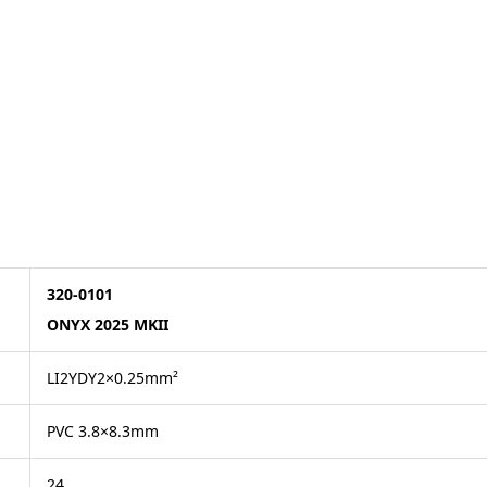
320-0101
ONYX 2025 MKII
LI2YDY2×0.25mm²
PVC 3.8×8.3mm
24