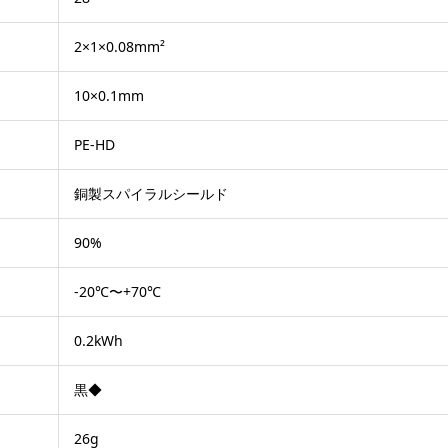
2×1×0.08mm²
10×0.1mm
PE-HD
銅製スパイラルシールド
90%
-20℃〜+70℃
0.2kWh
黒◆
26g