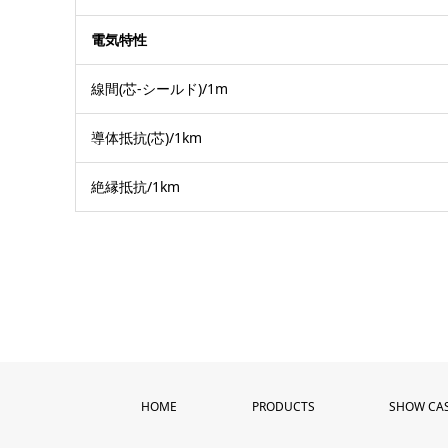
電気特性
線間(芯-シールド)/1m
導体抵抗(芯)/1km
絶縁抵抗/1km
HOME
PRODUCTS
SHOW CA