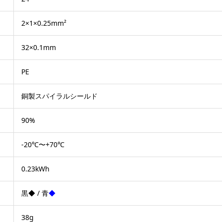
2×1×0.25mm²
32×0.1mm
PE
銅製スパイラルシールド
90%
-20℃〜+70℃
0.23kWh
黒◆ / 青
◆
38g