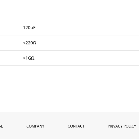
120pF
<220Ω
>1GΩ
SE
COMPANY
CONTACT
PRIVACY POLICY