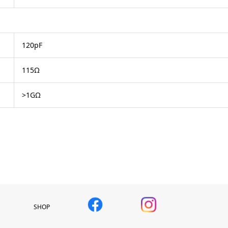
120pF
115Ω
>1GΩ
SHOP