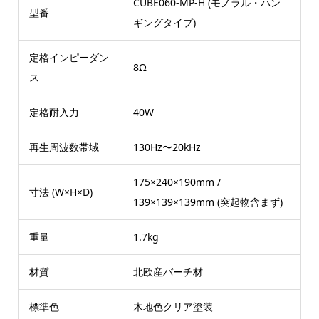
CUBE060-MP-H (モノラル・ハン
型番
ギングタイプ)
定格インピーダン
8Ω
ス
定格耐入力
40W
再生周波数帯域
130Hz〜20kHz
175×240×190mm /
寸法 (W×H×D)
139×139×139mm (突起物含まず)
重量
1.7kg
材質
北欧産バーチ材
標準色
木地色クリア塗装