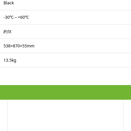
Black
-30℃～+60℃
約5t
538×870×55mm
13.5kg