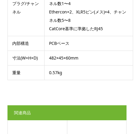
プラグ/チャン
ネル数1〜4
ネル
Ethercon×2、XLR5ピン(メス)×4、チャン
ネル数5〜8
CatCore基準に準拠したRJ45
内部構造
PCBベース
寸法(W×H×D)
482×45×60mm
重量
0.57kg
関連商品