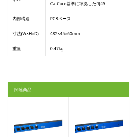
CatCore基準に準拠したRJ45
内部構造
PCBベース
寸法(W×H×D)
482×45×60mm
重量
0.47kg
関連商品