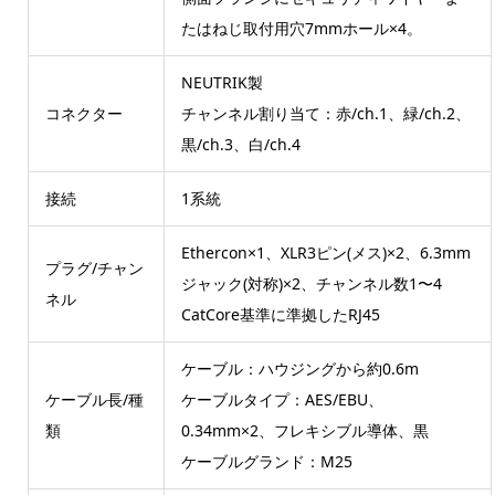
たはねじ取付用穴7mmホール×4。
NEUTRIK製
コネクター
チャンネル割り当て：赤/ch.1、緑/ch.2、
黒/ch.3、白/ch.4
接続
1系統
Ethercon×1、XLR3ピン(メス)×2、6.3mm
プラグ/チャン
ジャック(対称)×2、チャンネル数1〜4
ネル
CatCore基準に準拠したRJ45
ケーブル：ハウジングから約0.6m
ケーブル長/種
ケーブルタイプ：AES/EBU、
類
0.34mm×2、フレキシブル導体、黒
ケーブルグランド：M25