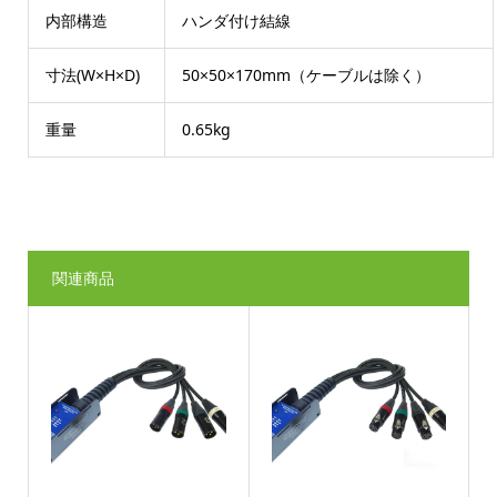
内部構造
ハンダ付け結線
寸法(W×H×D)
50×50×170mm（ケーブルは除く）
重量
0.65kg
関連商品