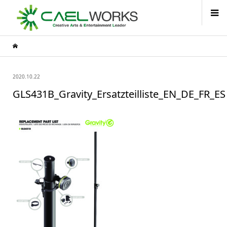
2020.10.22
GLS431B_Gravity_Ersatzteilliste_EN_DE_FR_ES