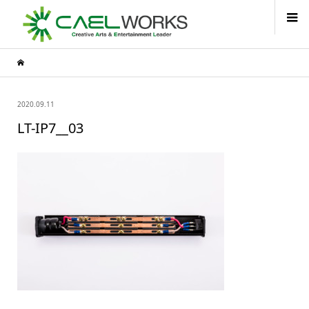
2020.09.11
LT-IP7__03